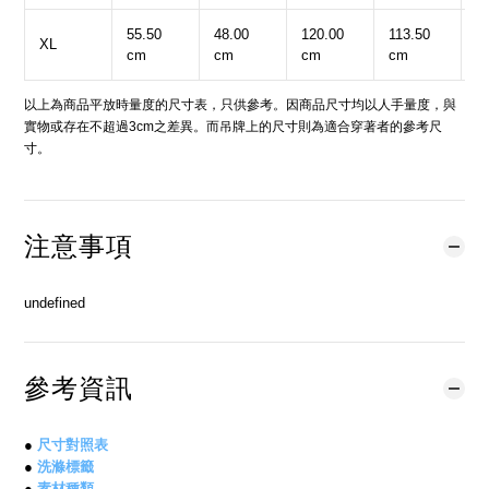
55.50
48.00
120.00
113.50
5
XL
cm
cm
cm
cm
c
以上為商品平放時量度的尺寸表，只供參考。因商品尺寸均以人手量度，與
實物或存在不超過3cm之差異。而吊牌上的尺寸則為適合穿著者的參考尺
寸。
注意事項
undefined
參考資訊
●
尺寸對照表
●
洗滌標籤
●
素材種類