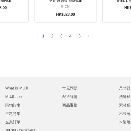
闊84cm
不銹鋼層板 闊84cm
胡桃木層
84CM
8.00
HK$
HK$328.00
1
2
3
4
5
What is MUJI
常見問題
尺寸對
MUJI app
配送詳情
洗滌標
購物指南
商品退換
素材種
主題特集
木製家
企業訂單
木製層
無印良品官方網站