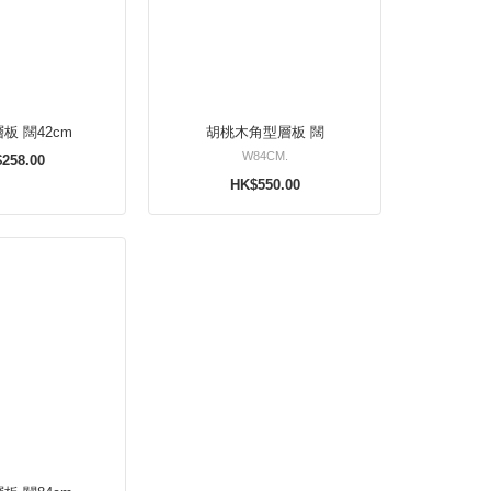
板 闊42cm
胡桃木角型層板 闊
W84CM.
258.00
HK$550.00