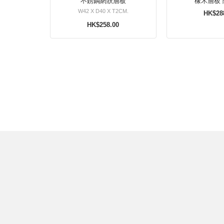
不銹鋼網狀層板
橡木層板 
W42 X D40 X T2CM.
HK$28
HK$258.00