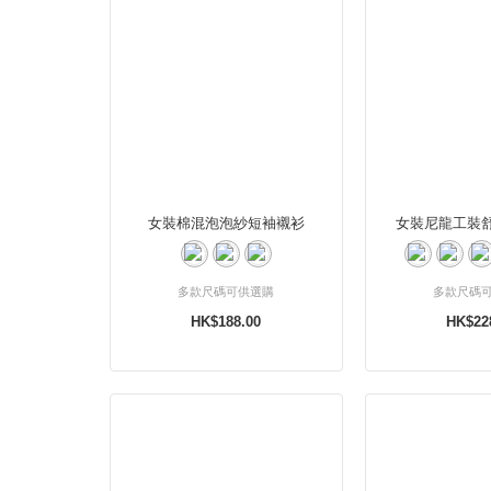
女裝棉混泡泡紗短袖襯衫
女裝尼龍工裝
多款尺碼可供選購
多款尺碼
HK$188.00
HK$22