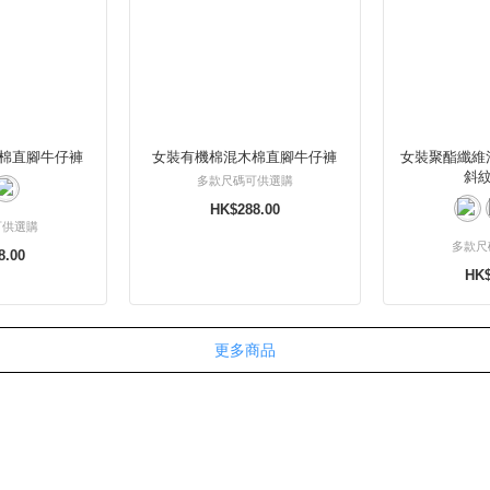
棉直腳牛仔褲
女裝有機棉混木棉直腳牛仔褲
女裝聚酯纖維
斜
多款尺碼可供選購
HK$288.00
可供選購
多款尺
8.00
HK$
更多商品