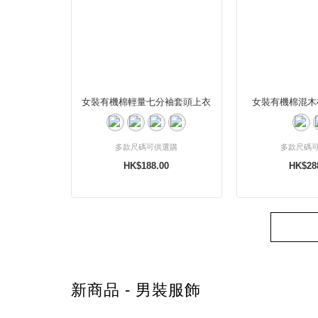
女裝有機棉輕量七分袖套頭上衣
女裝有機棉混木
多款尺碼可供選購
多款尺碼
HK$188.00
HK$28
新商品 - 男裝服飾