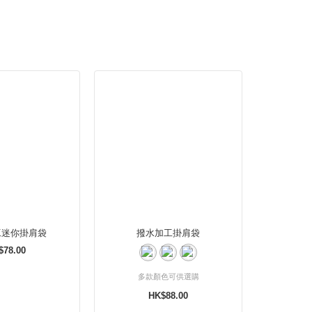
工迷你掛肩袋
撥水加工掛肩袋
$78.00
多款顏色可供選購
HK$88.00