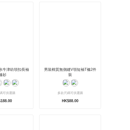
水牛津紡領扣長袖
男裝棉質無側縫V領短袖T裇2件
裇衫
裝
碼可供選購
多款尺碼可供選購
188.00
HK$88.00