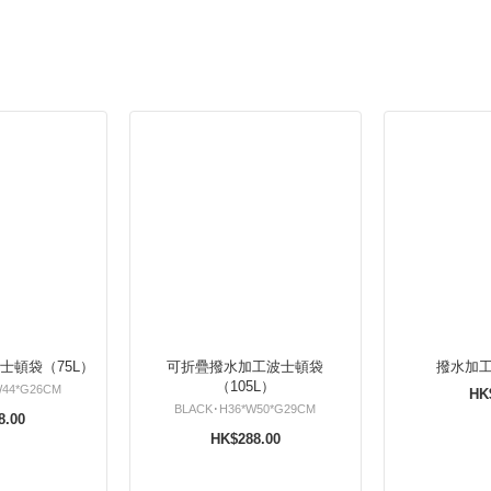
士頓袋（75L）
可折疊撥水加工波士頓袋
撥水加
（105L）
W44*G26CM
HK
BLACK･H36*W50*G29CM
8.00
HK$288.00