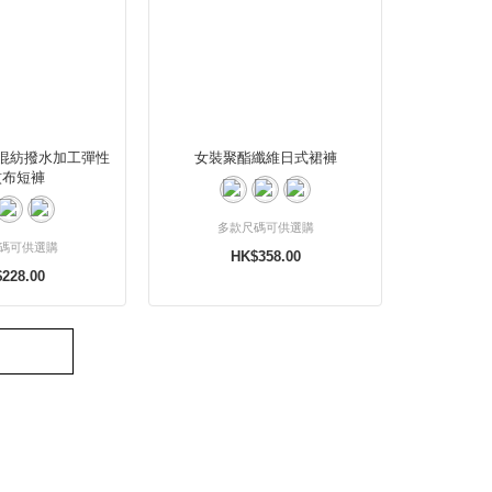
混紡撥水加工彈性
女裝聚酯纖維日式裙褲
紋布短褲
多款尺碼可供選購
碼可供選購
HK$358.00
228.00