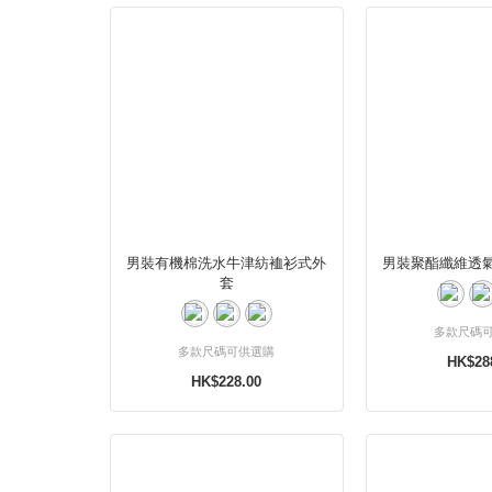
男裝有機棉洗水牛津紡裇衫式外
男裝聚酯纖維透
套
多款尺碼
多款尺碼可供選購
HK$28
HK$228.00