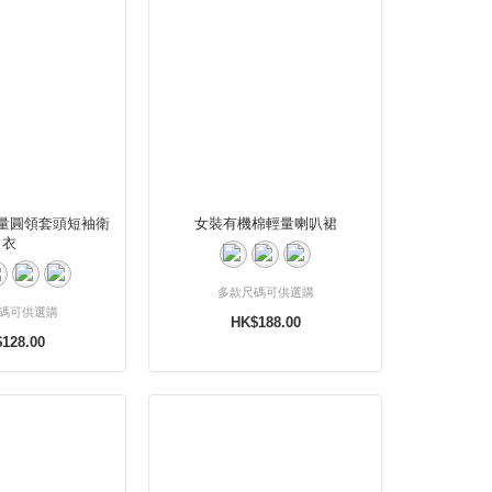
量圓領套頭短袖衛
女裝有機棉輕量喇叭裙
衣
多款尺碼可供選購
碼可供選購
HK$188.00
128.00