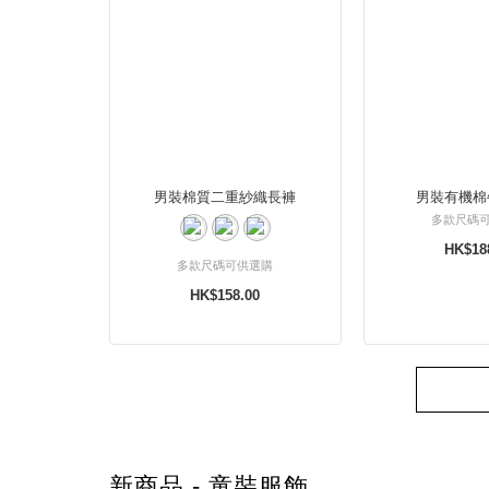
男裝棉質二重紗織長褲
男裝有機棉
多款尺碼
HK$18
多款尺碼可供選購
HK$158.00
新商品 - 童裝服飾