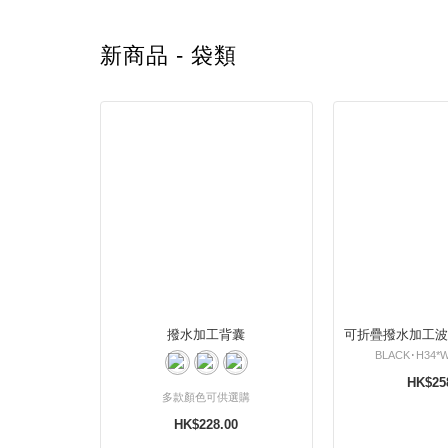
新商品 - 袋類
撥水加工背囊
可折疊撥水加工波
BLACK･H34*
HK$25
多款顏色可供選購
HK$228.00