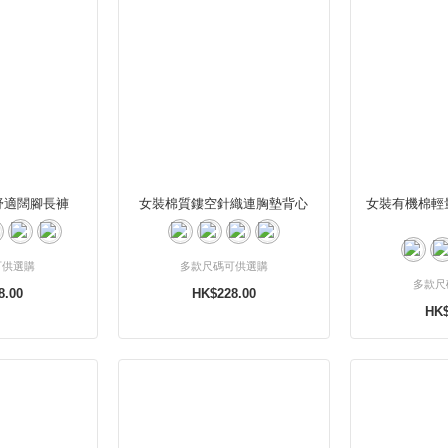
舒適闊腳長褲
女裝棉質鏤空針織連胸墊背心
女裝有機棉輕
可供選購
多款尺碼可供選購
多款尺
8.00
HK$228.00
HK$