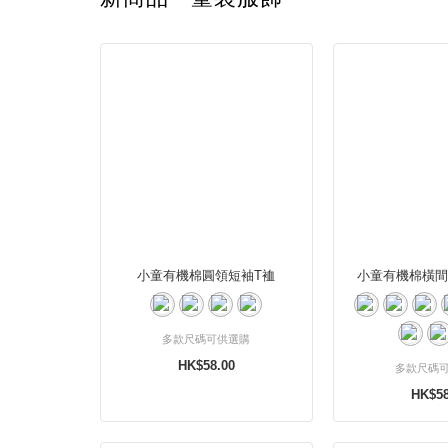
小童有機棉圓領短袖T裇
小童有機棉橫間
多款尺碼可供選購
HK$58.00
多款尺碼
HK$58