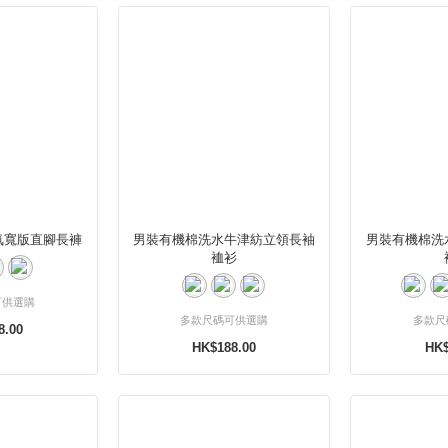
氣寬版直腳長褲
男裝有機棉洗水牛津紡立領長袖
男裝有機棉洗
裇衫
可供選購
多款尺碼可供選購
多款尺
8.00
HK$188.00
HK$