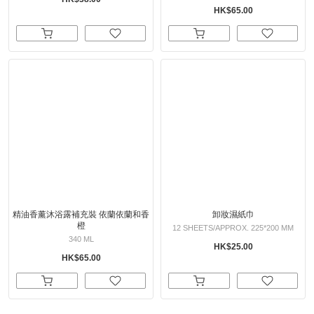
HK$65.00
精油香薰沐浴露補充裝 依蘭依蘭和香
卸妝濕紙巾
橙
12 SHEETS/APPROX. 225*200 MM
340 ML
HK$25.00
HK$65.00