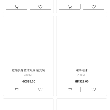
敏感肌身體沐浴露 補充裝
潔手泡沫
340 ML
250 ML
HK$25.00
HK$28.00