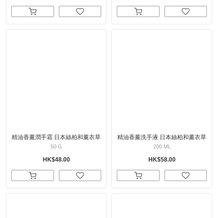
精油香薰潤手霜 日本絲柏和薰衣草
精油香薰洗手液 日本絲柏和薰衣草
50 G
200 ML
HK$48.00
HK$58.00