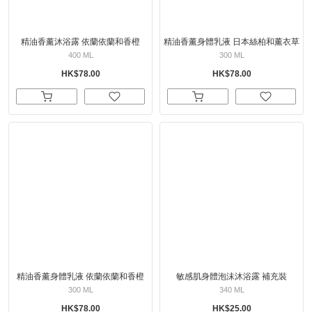
精油香薰沐浴露 依蘭依蘭和香橙
精油香薰身體乳液 日本絲柏和薰衣草
400 ML
300 ML
HK$78.00
HK$78.00
精油香薰身體乳液 依蘭依蘭和香橙
敏感肌身體泡沫沐浴露 補充裝
300 ML
340 ML
HK$78.00
HK$25.00