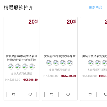
精選服飾推介
更多商品
20
20
女裝聚酯纖維混紡透氣彈
女裝有機棉強捻紗半身裙
男裝有機透氣泡泡
性泡泡紗錐形舒適長褲
多款尺碼可供選購
多款尺碼可供選
多款尺碼可供選購
HK$288.00
HK$230.40
HK$158.00
HK$1
HK$258.00
HK$206.40