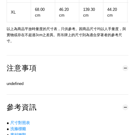
68.00
46.20
139.30
44.20
1
XL
cm
cm
cm
cm
c
以上為商品平放時量度的尺寸表，只供參考。因商品尺寸均以人手量度，與
實物或存在不超過3cm之差異。而吊牌上的尺寸則為適合穿著者的參考尺
寸。
注意事項
undefined
參考資訊
●
尺寸對照表
●
洗滌標籤
●
素材種類