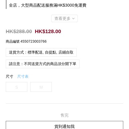
全店，大型商品配送服務滿HK$3000免運費
查看更多
HK$288.00
HK$128.00
商品編號
4550723003766
送貨方式：標準配送, 自提點, 店鋪自取
請注意：不同送貨方式的商品須分開下單
尺寸
尺寸表
S
M
售完
貨到通知我