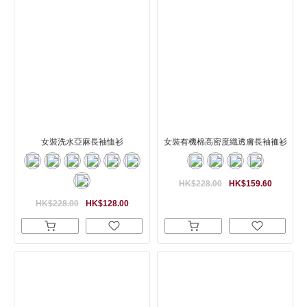
女裝洗水亞麻長袖恤衫
女裝有機棉高密度織透膚長袖裇衫
HK$228.00
HK$159.60
HK$228.00
HK$128.00