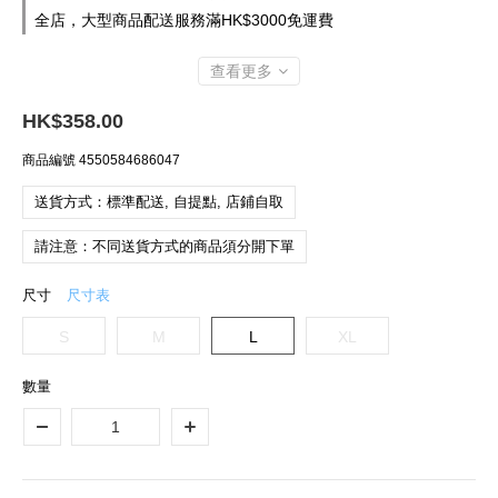
全店，大型商品配送服務滿HK$3000免運費
查看更多
HK$358.00
商品編號
4550584686047
送貨方式：標準配送, 自提點, 店鋪自取
請注意：不同送貨方式的商品須分開下單
尺寸
尺寸表
S
M
L
XL
數量