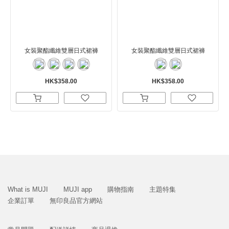
女裝聚酯纖維雙層日式裙褲
女裝聚酯纖維雙層日式裙褲
HK$358.00
HK$358.00
What is MUJI
MUJI app
購物指南
主題特集
企業訂單
無印良品官方網站