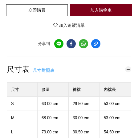
立即購買
加入購物車
加入追蹤清單
分享到
尺寸表
尺寸對照表
尺寸
腰圍
褲襠
內襠長
S
63.00 cm
29.50 cm
53.00 cm
M
68.00 cm
30.00 cm
53.00 cm
L
73.00 cm
30.50 cm
54.50 cm