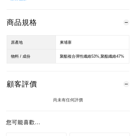
商品規格
原產地
柬埔寨
物料 / 成份
聚酯複合彈性纖維53%,聚酯纖維47%
顧客評價
尚未有任何評價
您可能喜歡...