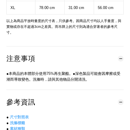
XL
78.00 cm
31.00 cm
56.00 cm
以上為商品平放時量度的尺寸表，只供參考。因商品尺寸均以人手量度，與
實物或存在不超過3cm之差異。而吊牌上的尺寸則為適合穿著者的參考尺
寸。
注意事項
●本商品的本體部分使用75%再生聚酯。●深色製品可能會因摩擦或受
潮而導致變色。洗滌時，請與其他物品分開清洗。
參考資訊
●
尺寸對照表
●
洗滌標籤
●
素材種類