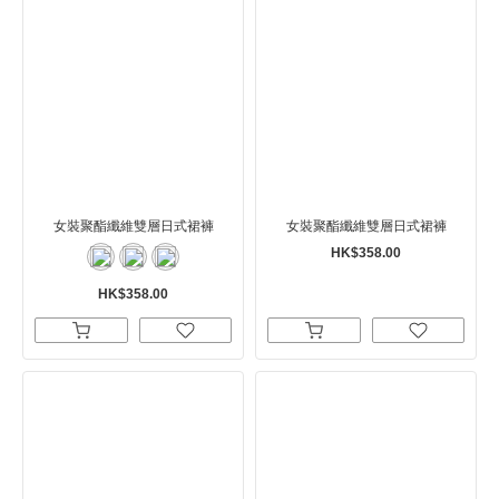
女裝聚酯纖維雙層日式裙褲
女裝聚酯纖維雙層日式裙褲
HK$358.00
HK$358.00