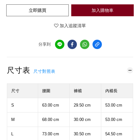
立即購買
加入購物車
加入追蹤清單
分享到
尺寸表
尺寸對照表
尺寸
腰圍
褲襠
內襠長
S
63.00 cm
29.50 cm
53.00 cm
M
68.00 cm
30.00 cm
53.00 cm
L
73.00 cm
30.50 cm
54.50 cm