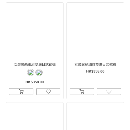
女裝聚酯纖維雙層日式裙褲
女裝聚酯纖維雙層日式裙褲
HK$358.00
HK$358.00