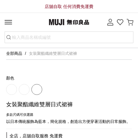
店舖自取 任何消費免運費
全部商品
女裝聚酯纖維雙層日式裙褲
顏色
女裝聚酯纖維雙層日式裙褲
多款尺碼可供選購
以日本傳統服飾為藍本，簡化規格，創造出方便穿著活動的日常服飾。
全店，店舖自取服務 免運費