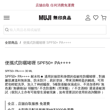
店舖自取 任何消費免運費
全部商品
便攜式防曬啫喱 SPF50+ PA++++
便攜式防曬啫喱 SPF50+ PA++++
SPF50+ PA++++ 30 ML
SPF50+ PA++++ 耐水性★ 適用於臉部和身體的低敏性防曬啫喱，對嬌
嫩肌膚溫和無刺激。防水防汗，易於塗抹，帶來清爽輕盈的觸感。可用
肥皂輕鬆洗淨。加入了神經醯胺、5種胺基酸保濕成分。不添加香料/ 無
色素/ 無礦物油/ 弱酸性/ 不含防腐劑（羥苯酯） / 不含酒精/ 通過過敏測
試（個別人士亦有可能發生過敏現象，如有需要請於使用前咨詢醫師 ）
全店，店舖自取服務 免運費
全店，大型商品配送服務滿HK$3000免運費