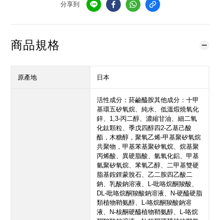
分享到
商品規格
原產地
日本
活性成分：菸鹼醯胺其他成分：十甲
基環五矽氧烷、純水、低溫煆燒氧化
鋅、1,3-丙二醇、濃縮甘油、細二氧
化鈦顆粒、季戊四醇四2-乙基己酸
酯，木糖醇，聚氧乙烯-甲基聚矽氧烷
共聚物，甲基苯基聚矽氧烷、烷基聚
丙烯酸、異硬脂酸、氫氧化鋁、甲基
氫聚矽氧烷、苯氧乙醇、二甲基雙硬
脂基銨鋰蒙脫石、乙二胺四乙酸二
鈉、乳酸鈉溶液、L-吡咯烷酮羧酸、
DL-吡咯烷酮羧酸鈉溶液、N-硬醯硬脂
類植物鞘氨醇、L-咯烷酮羧酸鈉溶
液、N-核酮硬醯植物鞘氨醇、L-咯烷