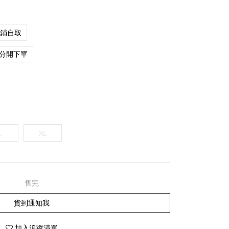
店鋪自取
分開下單
L
XL
售完
貨到通知我
加入追蹤清單