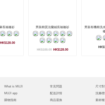
麻長袖裇衫
男裝棉質法蘭絨長袖裇衫
男裝有機棉洗
HK$128.00
HK$1
HK$188.00
HK$128.00
What is MUJI
常見問題
尺寸對
MUJI app
配送詳情
洗滌標
購物指南
商品退換
素材種