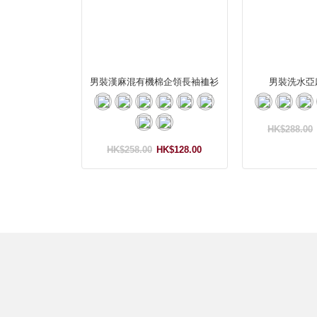
男裝漢麻混有機棉企領長袖裇衫
男裝洗水亞
HK$288.00
HK$258.00
HK$128.00