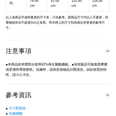
79.00
51.00
131.00
124.00
6
XL
cm
cm
cm
cm
c
以上為商品平放時量度的尺寸表，只供參考。因商品尺寸均以人手量度，與
實物或存在不超過3cm之差異。而吊牌上的尺寸則為適合穿著者的參考尺
寸。
注意事項
●本商品的本體部分使用42%再生聚酯纖維。●深色製品可能會因摩擦
或受潮而導致變色。洗滌時，請與其他物品分開清洗。由於材質的特
性，請小心卡住。
參考資訊
●
尺寸對照表
●
洗滌標籤