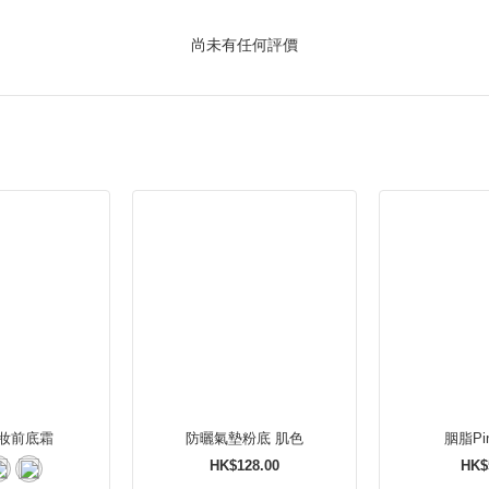
尚未有任何評價
妝前底霜
防曬氣墊粉底 肌色
胭脂Pin
HK$128.00
HK$