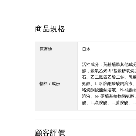
商品規格
原產地
日本
活性成分：菸鹼醯胺其他成分
醇，聚氧乙烯-甲基聚矽氧
石、乙二胺四乙酸二鈉、乳酸
物料 / 成份
氨醇、L-咯烷酮羧酸鈉溶液、
咯烷酮羧酸鈉溶液、N-核酮
溶液、N- 硬醯基植物鞘氨
酸、L-纈胺酸、L-脯胺酸、
顧客評價