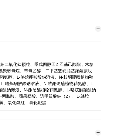
、細二氧化鈦顆粒、季戊四醇四2-乙基己酸酯，木糖
氫聚矽氧烷、苯氧乙醇、二甲基雙硬脂基銨鋰蒙脫
鞘氨醇、L-咯烷酮羧酸鈉溶液、N-核酮硬醯植物鞘
L-咯烷酮羧酸鈉溶液、N-核酮硬醯植物鞘氨醇、L-
羧酸鈉溶液、N-酮硬醯植物鞘氨醇、L-咯烷酮羧酸鈉
-丙胺酸、蘋果鞣酸、透明質酸鈉（2）、L-絲胺
化鐵黃、氧化鐵紅、氧化鐵黑