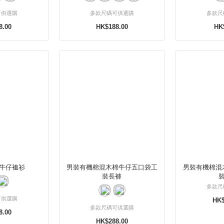
可供選購
多款尺碼可供選購
多款尺
8.00
HK$188.00
HK
牛仔裇衫
男裝有機棉混木棉牛仔五口袋工
男裝有機棉混
裝長褲
多款尺
可供選購
HK$
多款尺碼可供選購
8.00
HK$288.00