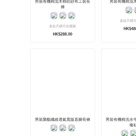
男裝有機棉混木棉紡紗布工裝長
男裝有機棉混
褲
多款尺碼
多款尺碼可供選購
HK$48
HK$288.00
男裝聚酯纖維透氣寬版直腳長褲
男裝有機棉洗水
裇