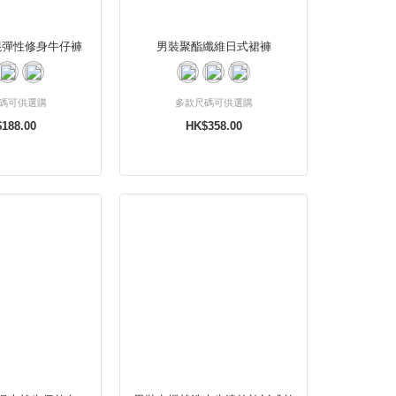
混彈性修身牛仔褲
男裝聚酯纖維日式裙褲
碼可供選購
多款尺碼可供選購
188.00
HK$358.00