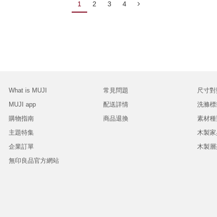
1
2
3
4
What is MUJI
常見問題
尺寸對
MUJI app
配送詳情
洗滌標
購物指南
商品退換
素材種
主題特集
木製家
企業訂單
木製層
無印良品官方網站