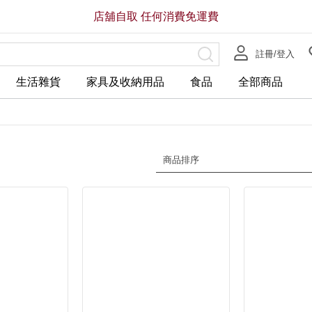
店舖自取 任何消費免運費
註冊/登入
生活雜貨
家具及收納用品
食品
全部商品
商品排序