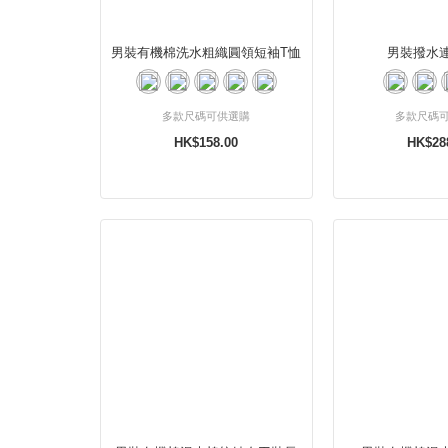
男裝有機棉洗水粗織圓領短袖T恤
男裝撥水
多款尺碼可供選購
多款尺碼
HK$158.00
HK$28