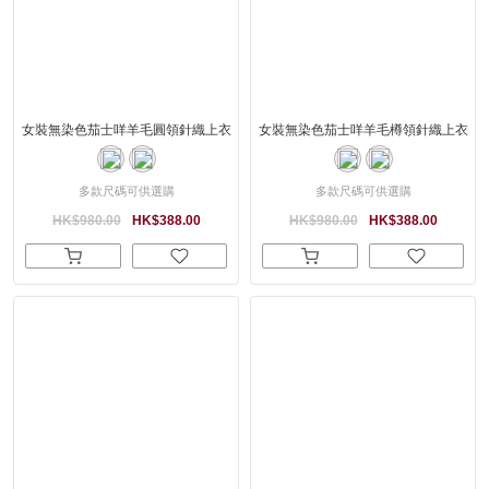
女裝無染色茄士咩羊毛圓領針織上衣
女裝無染色茄士咩羊毛樽領針織上衣
多款尺碼可供選購
多款尺碼可供選購
HK$980.00
HK$388.00
HK$980.00
HK$388.00