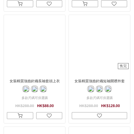
售完
女裝棉質強捻針織長袖套頭上衣
女裝棉質強捻針織短袖開襟外套
多款尺碼可供選購
多款尺碼可供選購
HK$288.00
HK$88.00
HK$288.00
HK$128.00