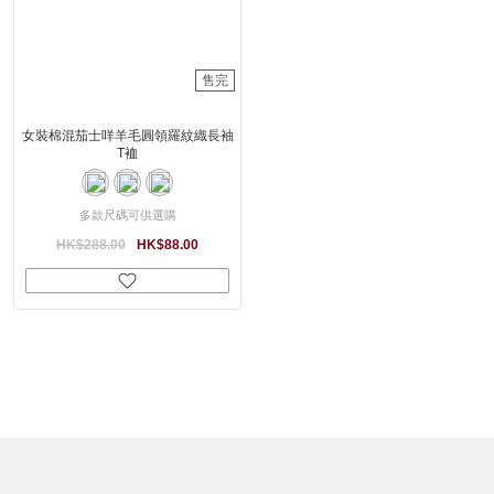
售完
女裝棉混茄士咩羊毛圓領羅紋織長袖
T裇
多款尺碼可供選購
HK$288.00
HK$88.00