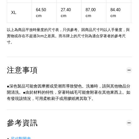
64.50
27.40
87.00
84.40
4
XL
cm
cm
cm
cm
c
以上為商品平放時量度的尺寸表，只供參考。因商品尺寸均以人手量度，與
實物或存在不超過3cm之差異。而吊牌上的尺寸則為適合穿著者的參考尺
寸。
注意事項
●深色製品可能會因摩擦或受潮而導致變色。洗滌時，請與其他物品分
開清洗。●由於材料的特性，穿著時絨毛可能會附著在其他東西上。如
有發現該情況，可用柔軟刷子或用膠紙將其取下。
參考資訊
●
尺寸對照表