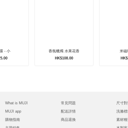
 - 小
香氛蠟燭 水果花香
米磁碟
5.00
HK$108.00
HK$
What is MUJI
常見問題
尺寸對
MUJI app
配送詳情
洗滌標
購物指南
商品退換
素材種
主題特集
木製家