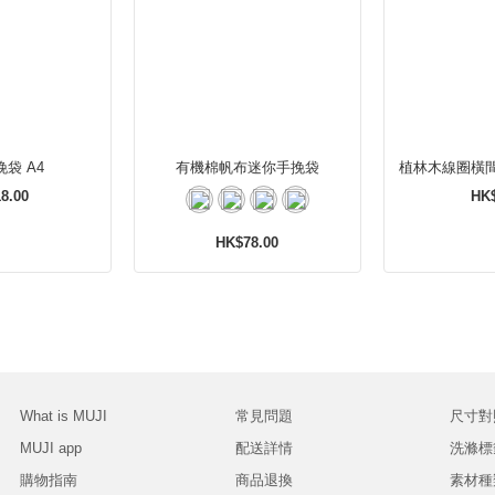
袋 A4
有機棉帆布迷你手挽袋
8.00
HK$
HK$78.00
What is MUJI
常見問題
尺寸對
MUJI app
配送詳情
洗滌標
購物指南
商品退換
素材種