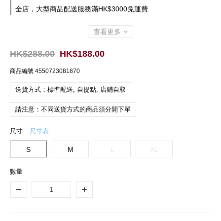
全店，大型商品配送服務滿HK$3000免運費
查看更多
HK$288.00
HK$188.00
商品編號
4550723081870
送貨方式：標準配送, 自提點, 店鋪自取
請注意：不同送貨方式的商品須分開下單
尺寸
尺寸表
S
M
L
XL
數量