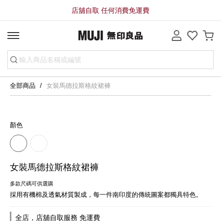
店舖自取 任何消費免運費
全部商品
女裝馬德拉斯格紋裙褲
顏色
女裝馬德拉斯格紋裙褲
多款尺碼可供選購
採用有機棉及透氣材質製成，每一件南印度的傳統圖案都獨具特色。
全店，店舖自取服務 免運費