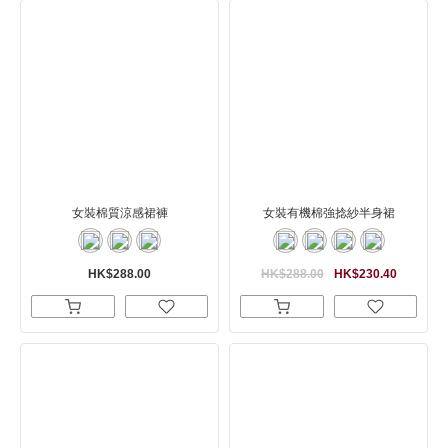
女裝棉質涼感裙褲
女裝有機棉強捻紗半身裙
HK$288.00
HK$288.00
HK$230.40