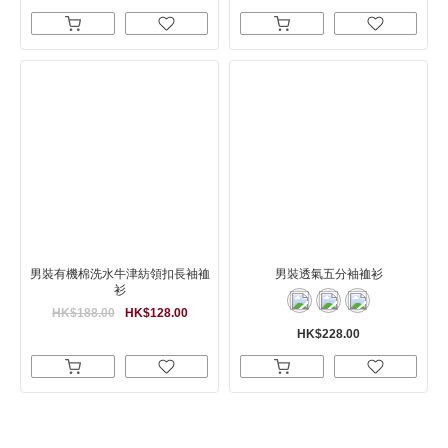
男裝有機棉洗水牛津紡領扣長袖裇
男裝透氣五分袖裇衫
衫
HK$188.00
HK$128.00
HK$228.00