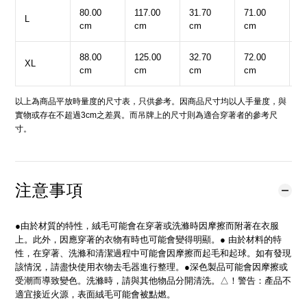
80.00
117.00
31.70
71.00
3
L
cm
cm
cm
cm
c
88.00
125.00
32.70
72.00
3
XL
cm
cm
cm
cm
c
以上為商品平放時量度的尺寸表，只供參考。因商品尺寸均以人手量度，與
實物或存在不超過3cm之差異。而吊牌上的尺寸則為適合穿著者的參考尺
寸。
注意事項
●由於材質的特性，絨毛可能會在穿著或洗滌時因摩擦而附著在衣服
上。此外，因應穿著的衣物有時也可能會變得明顯。● 由於材料的特
性，在穿著、洗滌和清潔過程中可能會因摩擦而起毛和起球。如有發現
該情況，請盡快使用衣物去毛器進行整理。●深色製品可能會因摩擦或
受潮而導致變色。洗滌時，請與其他物品分開清洗。△！警告：產品不
適宜接近火源，表面絨毛可能會被點燃。