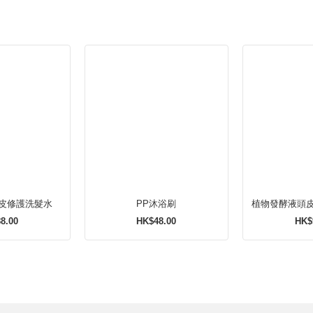
皮修護洗髮水
PP沐浴刷
植物發酵液頭
8.00
HK$48.00
HK$