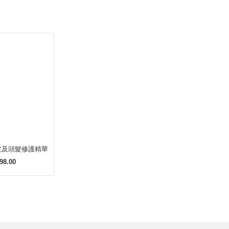
皮及頭髮修護精華
98.00