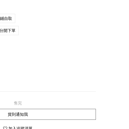
店鋪自取
分開下單
售完
貨到通知我
加入追蹤清單