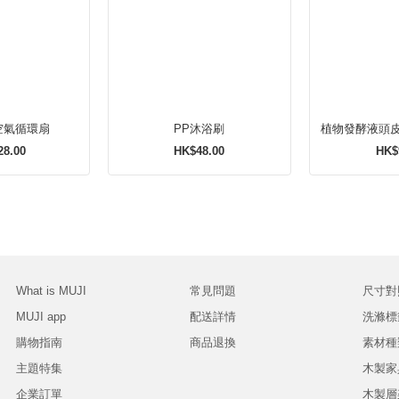
動空氣循環扇
PP沐浴刷
植物發酵液頭
28.00
HK$48.00
HK$
What is MUJI
常見問題
尺寸對
MUJI app
配送詳情
洗滌標
購物指南
商品退換
素材種
主題特集
木製家
企業訂單
木製層