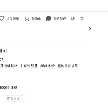
EN
繁
追蹤清單
購物車
聯絡我們
曆-中
OP
甘蔗渣紙製成，甘蔗渣紙是由製糖過程中壓榨甘蔗後留
000免運費
查看更多