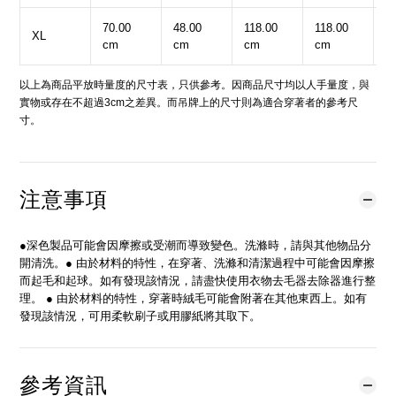
70.00
48.00
118.00
118.00
5
XL
cm
cm
cm
cm
c
以上為商品平放時量度的尺寸表，只供參考。因商品尺寸均以人手量度，與
實物或存在不超過3cm之差異。而吊牌上的尺寸則為適合穿著者的參考尺
寸。
注意事項
●深色製品可能會因摩擦或受潮而導致變色。洗滌時，請與其他物品分
開清洗。● 由於材料的特性，在穿著、洗滌和清潔過程中可能會因摩擦
而起毛和起球。如有發現該情況，請盡快使用衣物去毛器去除器進行整
理。 ● 由於材料的特性，穿著時絨毛可能會附著在其他東西上。如有
發現該情況，可用柔軟刷子或用膠紙將其取下。
參考資訊