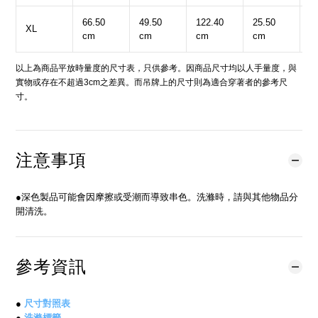
66.50
49.50
122.40
25.50
1
XL
cm
cm
cm
cm
c
以上為商品平放時量度的尺寸表，只供參考。因商品尺寸均以人手量度，與
實物或存在不超過3cm之差異。而吊牌上的尺寸則為適合穿著者的參考尺
寸。
注意事項
●深色製品可能會因摩擦或受潮而導致串色。洗滌時，請與其他物品分
開清洗。
參考資訊
●
尺寸對照表
●
洗滌標籤