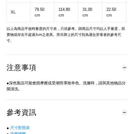
79.50
114.80
31.00
22.50
3
XL
cm
cm
cm
cm
c
以上為商品平放時量度的尺寸表，只供參考。因商品尺寸均以人手量度，與
實物或存在不超過3cm之差異。而吊牌上的尺寸則為適合穿著者的參考尺
寸。
注意事項
●深色製品可能會因摩擦或受潮而導致串色。洗滌時，請與其他物品分
開清洗。
參考資訊
●
尺寸對照表
●
洗滌標籤