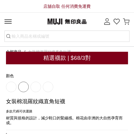
店舖自取 任何消費免運費
全部商品
女裝棉混羅紋織直角短襪
精選襪款 | $68/3對
顏色
女裝棉混羅紋織直角短襪
多款尺碼可供選購
材質與規格的設計，減少鞋口的緊繃感。棉花由非洲的大自然孕育而
成。