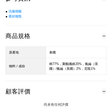
●
洗滌標籤
●
素材種類
商品規格
原產地
泰國
棉77%，聚酯纖維20%，氨綸（英
物料 / 成份
國）/氨綸（美國）2%，尼龍1%
顧客評價
尚未有任何評價