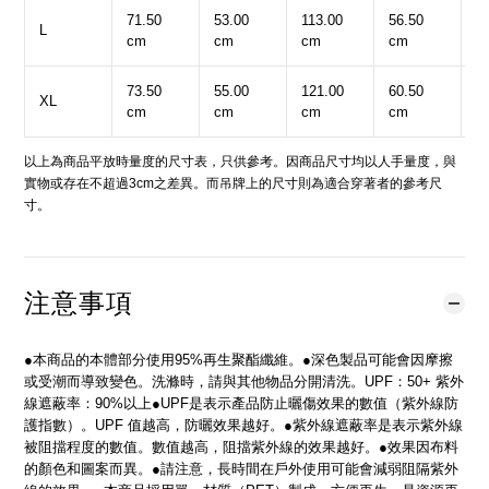
71.50
53.00
113.00
56.50
2
L
cm
cm
cm
cm
c
73.50
55.00
121.00
60.50
2
XL
cm
cm
cm
cm
c
以上為商品平放時量度的尺寸表，只供參考。因商品尺寸均以人手量度，與
實物或存在不超過3cm之差異。而吊牌上的尺寸則為適合穿著者的參考尺
寸。
注意事項
●本商品的本體部分使用95%再生聚酯纖維。●深色製品可能會因摩擦
或受潮而導致變色。洗滌時，請與其他物品分開清洗。UPF：50+ 紫外
線遮蔽率：90%以上●UPF是表示產品防止曬傷效果的數值（紫外線防
護指數）。UPF 值越高，防曬效果越好。●紫外線遮蔽率是表示紫外線
被阻擋程度的數值。數值越高，阻擋紫外線的效果越好。●效果因布料
的顏色和圖案而異。●請注意，長時間在戶外使用可能會減弱阻隔紫外