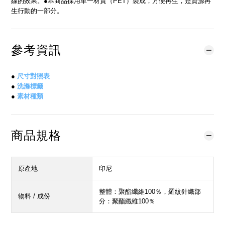
線的效果。●本商品採用單一材質（PET）製成，方便再生，是資源再
生行動的一部分。
參考資訊
●
尺寸對照表
●
洗滌標籤
●
素材種類
商品規格
原產地
印尼
整體：聚酯纖維100％，羅紋針織部
物料 / 成份
分：聚酯纖維100％