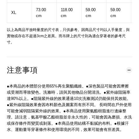
73.00
118.00
59.00
59.00
1
XL
cm
cm
cm
cm
c
以上為商品平放時量度的尺寸表，只供參考。因商品尺寸均以人手量度，與
實物或存在不超過3cm之差異。而吊牌上的尺寸則為適合穿著者的參考尺
寸。
注意事項
●本商品的本體部分使用65%再生聚酯纖維。●深色製品可能會因摩擦
或受潮而導致變色。洗滌時，請與其他物品分開清洗。●紫外線阻隔率
達90%以上。●阻隔紫外線的效果通過10次洗滌測試仍能保持其效能。
●紫外線阻隔效果會因布料顏色及圖案而有所不同。 長時間在戶外使用
可能會減弱阻隔紫外線的效果。●本商品使用聚氨酯樹脂進行邊緣整
理。請注意，氨基甲酸乙酯樹脂並非永久性的，可能會因為磨損、水洗
或保存條件而變質或剝落。●本商品使用結構不黏膩的布料。●根據汗
水、運動量等穿著條件和使用環境的不同，效果可能會有所差異。