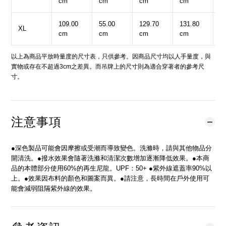
cm
cm
cm
cm
c
109.00
55.00
129.70
131.80
5
XL
cm
cm
cm
cm
c
以上為商品平放時量度的尺寸表，只供參考。因商品尺寸均以人手量度，與
實物或存在不超過3cm之差異。而吊牌上的尺寸則為適合穿著者的參考尺
寸。
注意事項
●深色製品可能會因摩擦或受潮而導致變色。洗滌時，請與其他物品分
開清洗。●撥水效果會隨著洗滌和清潔次數增加逐漸降低效果。●本商
品的本體部分使用60%的再生尼龍。UPF：50+ ●紫外線遮蓋率90%以
上。●效果因布料的顏色和圖案而異。●請注意，長時間在戶外使用可
能會減弱阻隔紫外線的效果。