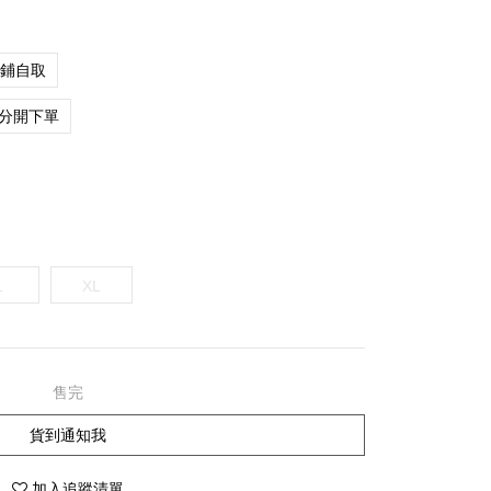
店鋪自取
分開下單
L
XL
售完
貨到通知我
加入追蹤清單