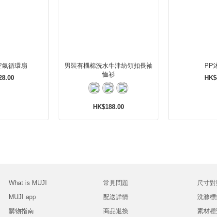
動空氣循環扇
男裝有機棉洗水牛津紡領扣長袖
PP
恤衫
28.00
HK$
HK$188.00
What is MUJI
常見問題
尺寸對
MUJI app
配送詳情
洗滌標
購物指南
商品退換
素材種