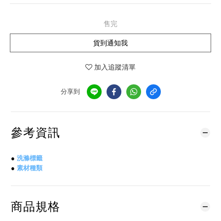
售完
貨到通知我
加入追蹤清單
分享到
參考資訊
●
洗滌標籤
●
素材種類
商品規格