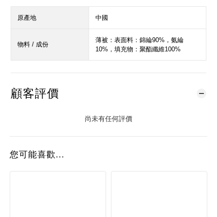
原產地
中國
薄被：表面料：錦綸90%，氨綸
物料 / 成份
10%，填充物：聚酯纖維100%
顧客評價
尚未有任何評價
您可能喜歡...