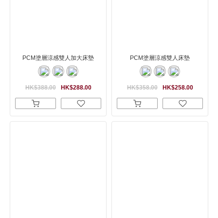
PCM塗層涼感雙人加大床墊
PCM塗層涼感雙人床墊
HK$388.00
HK$288.00
HK$358.00
HK$258.00