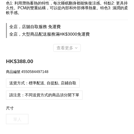
色1: 利用潛熱蓄熱的特性，每次睡眠翻身都能恢復涼感。特點2: 更具持
久性。PCM的雙重結構，可以從內部和外部傳導熱量。特色3: 濕潤的柔
軟手感。
全店，店舖自取服務 免運費
全店，大型商品配送服務滿HK$3000免運費
查看更多
HK$388.00
商品編號
4550584497148
送貨方式：標準配送, 自提點, 店鋪自取
請注意：不同送貨方式的商品須分開下單
尺寸
單人