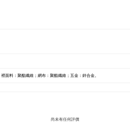
；裡面料：聚酯纖維；網布：聚酯纖維；五金：鋅合金。
尚未有任何評價