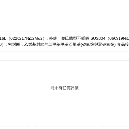
L（022Cr17Ni12Mo2）, 外殼：奧氏體型不銹鋼 SUS304（06Cr1
9Ni10）, 密封圈：乙烯基封端的二甲基甲基乙烯基(矽氧烷與聚矽氧烷) 食品
尚未有任何評價