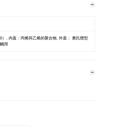
9Ni10）, 內蓋：丙烯與乙烯的聚合物, 外蓋： 奧氏體型
接觸用