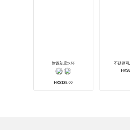
附蓋刻度水杯
不銹鋼兩
HK$8
HK$128.00