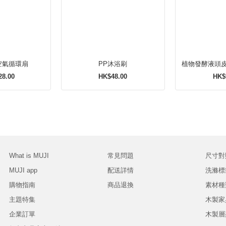
動空氣循環扇
PP沐浴刷
植物發酵液頭
28.00
HK$48.00
HK$
What is MUJI
常見問題
尺寸對
MUJI app
配送詳情
洗滌標
購物指南
商品退換
素材種
主題特集
木製家
企業訂單
木製層