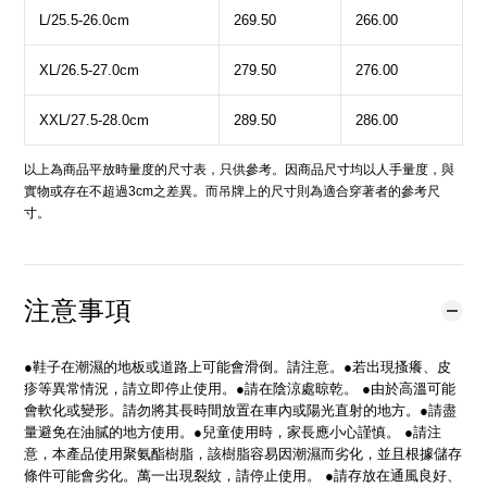
L/25.5-26.0cm
269.50
266.00
XL/26.5-27.0cm
279.50
276.00
XXL/27.5-28.0cm
289.50
286.00
以上為商品平放時量度的尺寸表，只供參考。因商品尺寸均以人手量度，與
實物或存在不超過3cm之差異。而吊牌上的尺寸則為適合穿著者的參考尺
寸。
注意事項
●鞋子在潮濕的地板或道路上可能會滑倒。請注意。●若出現搔癢、皮
疹等異常情況，請立即停止使用。●請在陰涼處晾乾。 ●由於高溫可能
會軟化或變形。請勿將其長時間放置在車內或陽光直射的地方。●請盡
量避免在油膩的地方使用。●兒童使用時，家長應小心謹慎。 ●請注
意，本產品使用聚氨酯樹脂，該樹脂容易因潮濕而劣化，並且根據儲存
條件可能會劣化。萬一出現裂紋，請停止使用。 ●請存放在通風良好、