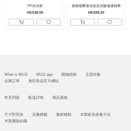
PP沐浴刷
植物發酵液頭皮及頭髮修護精華
HK$48.00
HK$98.00
What is MUJI
MUJI app
購物指南
主題特集
企業訂單
無印良品官方網站
常見問題
配送詳情
商品退換
尺寸對照表
洗滌標籤
素材種類
木製家具保養方法
木製層架結構