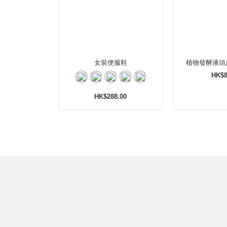
女裝便服鞋
植物發酵液頭
HK$8
HK$288.00