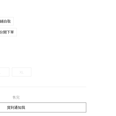
店鋪自取
分開下單
L
XL
售完
貨到通知我