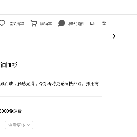
EN
繁
追蹤清單
購物車
聯絡我們
袖恤衫
縫織而成，觸感光滑，令穿著時更感涼快舒適。採用有
000免運費
查看更多