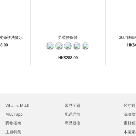
皮修護洗髮水
男裝便服鞋
360°轉
8.00
HK$4
HK$288.00
What is MUJI
常見問題
尺寸對
MUJI app
配送詳情
洗滌標
購物指南
商品退換
素材種
主題特集
木製家