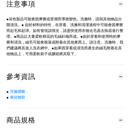
注意事項
●深色製品可能會因摩擦或受潮而導致變色。洗滌時，請與其他物品分
開清洗。● 由於材料的特性，在穿着、洗滌和清潔過程中可能會因摩擦
而起毛和起球。如有發現該情況，請盡快使用衣物去毛器去除器進行整
理。●商品以大量柔軟棉花的毛絨針織而成。●由於穿着和使用時的摩
擦和清洗，絨毛可能會脫落或附着在其他東西上。請注意。洗滌時，我
們建議將其放入洗衣網中。●如果因穿着或清洗而產生的絨毛附着在其
他物品上，可用柔軟刷子或膠紙將其取下。
參考資訊
●
洗滌標籤
●
素材種類
商品規格