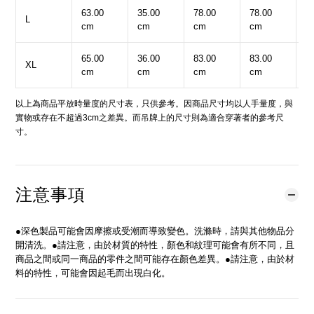
63.00
35.00
78.00
78.00
3
L
cm
cm
cm
cm
c
65.00
36.00
83.00
83.00
4
XL
cm
cm
cm
cm
c
以上為商品平放時量度的尺寸表，只供參考。因商品尺寸均以人手量度，與
實物或存在不超過3cm之差異。而吊牌上的尺寸則為適合穿著者的參考尺
寸。
注意事項
●深色製品可能會因摩擦或受潮而導致變色。洗滌時，請與其他物品分
開清洗。●請注意，由於材質的特性，顏色和紋理可能會有所不同，且
商品之間或同一商品的零件之間可能存在顏色差異。●請注意，由於材
料的特性，可能會因起毛而出現白化。