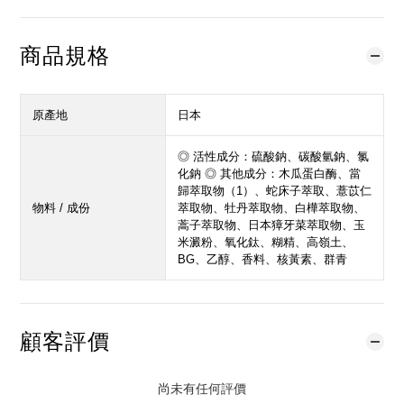
商品規格
原產地
日本
◎ 活性成分：硫酸鈉、碳酸氫鈉、氯
化鈉 ◎ 其他成分：木瓜蛋白酶、當
歸萃取物（1）、蛇床子萃取、薏苡仁
物料 / 成份
萃取物、牡丹萃取物、白樺萃取物、
蒿子萃取物、日本獐牙菜萃取物、玉
米澱粉、氧化鈦、糊精、高嶺土、
BG、乙醇、香料、核黃素、群青
顧客評價
尚未有任何評價