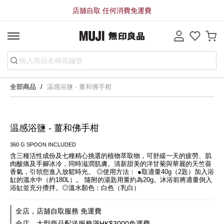
店舖自取 任何消費免運費
全部商品
温感浴鹽 - 薑和佛手柑
温感浴鹽 - 薑和佛手柑
360 G SPOON INCLUDED
含三種活性成份及七種精心挑選的植物萃取物，可舒緩一天的疲勞、肌
肉酸痛及手腳冰冷，同時滋潤肌膚。清新甜美的洋甘菊與華麗的天竺葵
香氣，引領您進入放鬆時光。 ◎使用方法： ●取適量40g（2匙）加入浴
缸的溫水中（約180L）。 隨附的湯匙用量約為20g。沐浴前將適量倒入
浴缸並充分攪拌。◎溫水顏色：白色（乳白）
全店，店舖自取服務 免運費
全店，大型商品配送服務滿HK$3000免運費