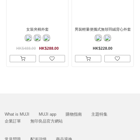
女裝夾棉外套
男裝輕量便攜式無領羽絨背心外套
HK$488.00
HK$288.00
HK$228.00
What is MUJI
MUJI app
購物指南
主題特集
企業訂單
無印良品官方網站
常見問題
配送詳情
商品退換