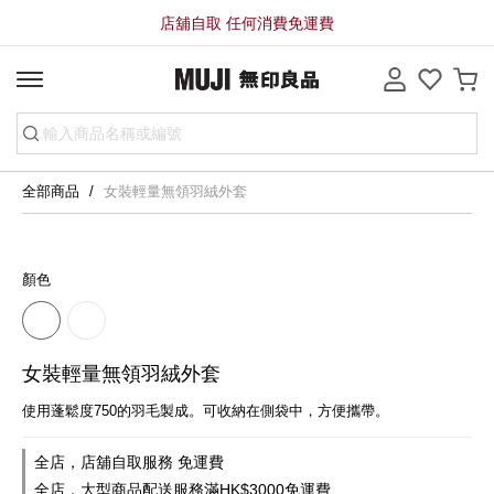
店舖自取 任何消費免運費
全部商品
女裝輕量無領羽絨外套
顏色
女裝輕量無領羽絨外套
使用蓬鬆度750的羽毛製成。可收納在側袋中，方便攜帶。
全店，店舖自取服務 免運費
全店，大型商品配送服務滿HK$3000免運費