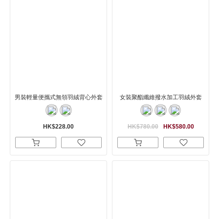
男裝輕量便攜式無領羽絨背心外套
女裝聚酯纖維撥水加工羽絨外套
HK$228.00
HK$780.00
HK$580.00