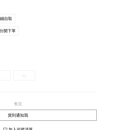
店鋪自取
分開下單
L
XL
售完
貨到通知我
加入追蹤清單