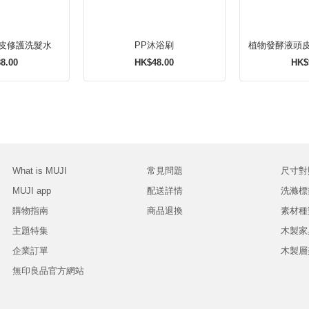
皮修護洗髮水
PP沐浴刷
植物發酵液頭
8.00
HK$48.00
HK$
What is MUJI
常見問題
尺寸對
MUJI app
配送詳情
洗滌標
購物指南
商品退換
素材種
主題特集
木製家
企業訂單
木製層
無印良品官方網站