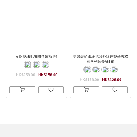
女款乾珠地布開領短袖T裇
男裝聚酯纖維抗紫外線速乾華夫格
紋亨利領長袖T裇
HK$258.00
HK$158.00
HK$158.00
HK$128.00