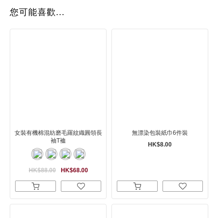
您可能喜歡...
女裝有機棉混紡磨毛羅紋織圓領長
無漂染包裝紙巾6件裝
袖T裇
HK$8.00
HK$88.00
HK$68.00