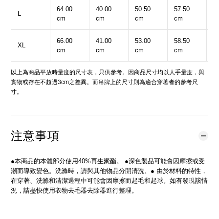
64.00
40.00
50.50
57.50
5
L
cm
cm
cm
cm
c
66.00
41.00
53.00
58.50
5
XL
cm
cm
cm
cm
c
以上為商品平放時量度的尺寸表，只供參考。因商品尺寸均以人手量度，與
實物或存在不超過3cm之差異。而吊牌上的尺寸則為適合穿著者的參考尺
寸。
注意事項
●本商品的本體部分使用40%再生聚酯。 ●深色製品可能會因摩擦或受
潮而導致變色。洗滌時，請與其他物品分開清洗。● 由於材料的特性，
在穿著、洗滌和清潔過程中可能會因摩擦而起毛和起球。如有發現該情
況，請盡快使用衣物去毛器去除器進行整理。