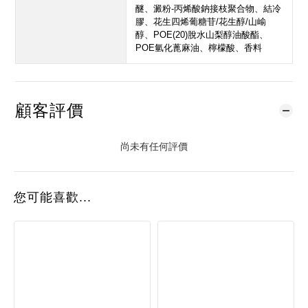
醚、澱粉-丙烯酸鈉接枝聚合物、結冷
膠、花生四烯葡糖苷/花生醇/山崳
醇、POE(20)脫水山梨醇油酸酯、
POE氫化蓖麻油、檸檬酸、香料
顧客評價
尚未有任何評價
您可能喜歡...