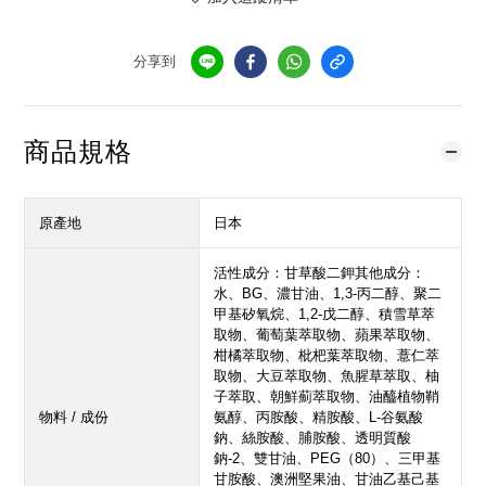
分享到
商品規格
原產地
日本
活性成分：甘草酸二鉀其他成分：
水、BG、濃甘油、1,3-丙二醇、聚二
甲基矽氧烷、1,2-戊二醇、積雪草萃
取物、葡萄葉萃取物、蘋果萃取物、
柑橘萃取物、枇杷葉萃取物、薏仁萃
取物、大豆萃取物、魚腥草萃取、柚
子萃取、朝鮮薊萃取物、油醯植物鞘
物料 / 成份
氨醇、丙胺酸、精胺酸、L-谷氨酸
鈉、絲胺酸、脯胺酸、透明質酸
鈉-2、雙甘油、PEG（80）、三甲基
甘胺酸、澳洲堅果油、甘油乙基己基