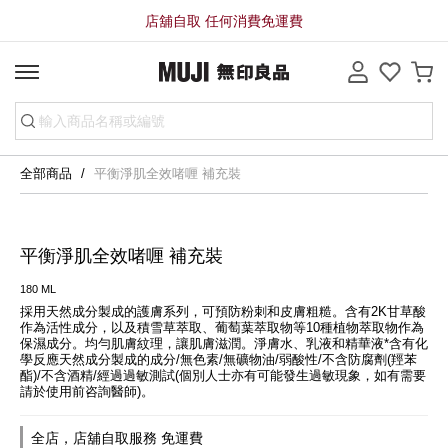
店舖自取 任何消費免運費
全部商品
平衡淨肌全效啫喱 補充裝
平衡淨肌全效啫喱 補充裝
180 ML
採用天然成分製成的護膚系列，可預防粉刺和皮膚粗糙。含有2K甘草酸
作為活性成分，以及積雪草萃取、葡萄葉萃取物等10種植物萃取物作為
保濕成分。均勻肌膚紋理，讓肌膚滋潤。淨膚水、乳液和精華液*含有化
學反應天然成分製成的成分/無色素/無礦物油/弱酸性/不含防腐劑(羥苯
酯)/不含酒精/經過過敏測試(個別人士亦有可能發生過敏現象，如有需要
請於使用前咨詢醫師)。
全店，店舖自取服務 免運費