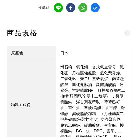
分享到
商品規格
原產地
日本
滑石粉、氧化鋁、合成氟金雲母、氮
化硼、月桂醯賴氨酸、氫化聚癸烯、
二氧化矽、聚二甲基矽氧烷、肉荳蔻
酸鋅、氫化蓖麻油二聚體油酸酯、角
鯊烷、神經醯胺NP、月桂醯谷氨酸二
(植物類固醇/辛基十二烷基)），透明
質酸鈉、洋甘菊花萃取、荷荷巴籽
物料 / 成份
油、杏仁油、辛酸/癸酸甘油三酯、鯨
蠟醇、異硬脂酸糊精、（月桂基聚二
甲基矽氧烷/聚甘油-3）交聯聚合物、
脫氫乙酸鈉、硬脂酸鎂、生育酚、檸
檬酸鈉、BG、水、DPG、雲母、二
氧化鈦、硼矽酸鹽（Ca/Al）、氧化