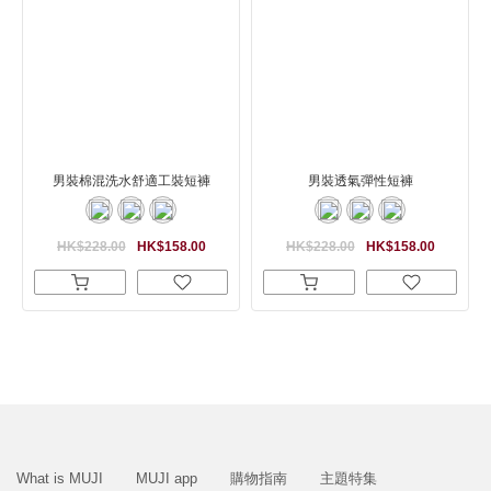
男裝棉混洗水舒適工裝短褲
男裝透氣彈性短褲
HK$228.00
HK$158.00
HK$228.00
HK$158.00
What is MUJI
MUJI app
購物指南
主題特集