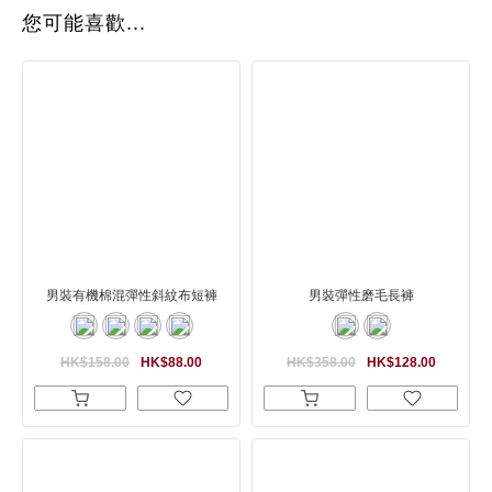
您可能喜歡...
男裝有機棉混彈性斜紋布短褲
男裝彈性磨毛長褲
HK$158.00
HK$88.00
HK$358.00
HK$128.00