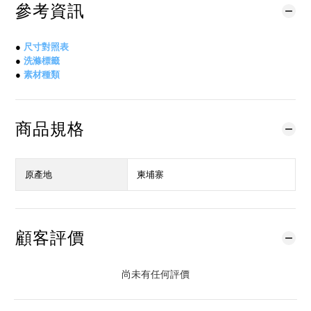
參考資訊
●
尺寸對照表
●
洗滌標籤
●
素材種類
商品規格
原產地
柬埔寨
顧客評價
尚未有任何評價