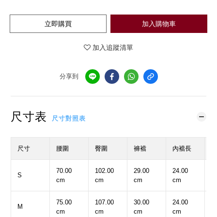
立即購買
加入購物車
加入追蹤清單
分享到
尺寸表
尺寸對照表
尺寸
腰圍
臀圍
褲襠
內襠長
70.00
102.00
29.00
24.00
3
S
cm
cm
cm
cm
c
75.00
107.00
30.00
24.00
3
M
cm
cm
cm
cm
c