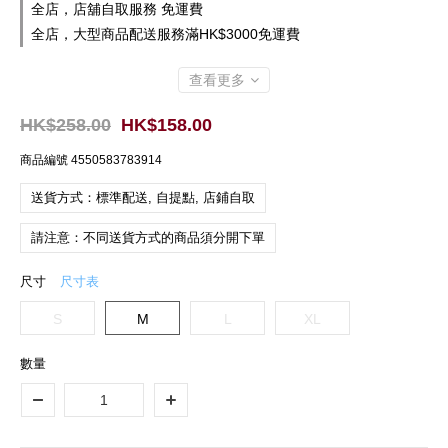
全店，店舖自取服務 免運費
全店，大型商品配送服務滿HK$3000免運費
查看更多
HK$258.00
HK$158.00
商品編號
4550583783914
送貨方式：標準配送, 自提點, 店鋪自取
請注意：不同送貨方式的商品須分開下單
尺寸
尺寸表
S
M
L
XL
數量