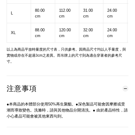
80.00
112.00
31.00
24.00
3
L
cm
cm
cm
cm
c
88.00
120.00
32.00
24.00
3
XL
cm
cm
cm
cm
c
以上為商品平放時量度的尺寸表，只供參考。因商品尺寸均以人手量度，與
實物或存在不超過3cm之差異。而吊牌上的尺寸則為適合穿著者的參考尺
寸。
注意事項
●本商品的本體部分使用50%再生聚酯。●深色製品可能會因摩擦或受
潮而導致變色。洗滌時，請與其他物品分開清洗。● 由於產品特性，請
小心產品可能會被其他東西勾到。