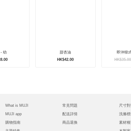
- 幼
甜杏油
即沖韓
8.00
HK$42.00
HK$35.00
What is MUJI
常見問題
尺寸對
MUJI app
配送詳情
洗滌標
購物指南
商品退換
素材種
主題特集
木製家