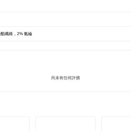
 聚酯纖維，2% 氨綸
尚未有任何評價