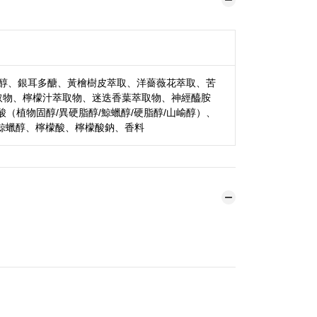
山崳醇、銀耳多醣、黃檜樹皮萃取、洋薔薇花萃取、苦
取物、檸檬汁萃取物、迷迭香葉萃取物、神經醯胺
植物固醇/異硬脂醇/鯨蠟醇/硬脂醇/山崳醇）、
、鯨蠟醇、檸檬酸、檸檬酸鈉、香料