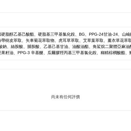
硬脂醇乙基己酸酯、硬脂基三甲基氯化銨、BG、PPG-24甘油-24、
海帶樹皮萃取、矢車菊花萃取物、虎耳草萃取、艾草葉萃取、薰衣草花萃
酸鈉、絲胺酸、脯胺酸、乙基己基甘油、油酸油酯、角鯊烷二聚體亞麻油酸（
果籽油、PPG-3 辛基醚、瓜爾膠羥丙基三甲基氯化銨、糊精棕櫚酸酯
尚未有任何評價