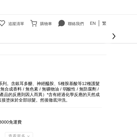
EN
繁
追蹤清單
購物車
聯絡我們
護髮系列。含銀耳多醣、神經醯胺、5種胺基酸等12種護髮
料 / 無色素 / 無礦物油 / 弱酸性 / 無防腐劑 / 
對產品的反應則因人而異）*含有經過化學反應的天然成
直接塗抹於全部頭髮。然後徹底沖洗。
000免運費
查看更多