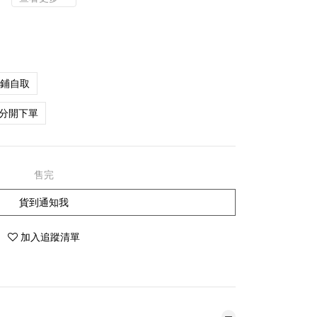
店鋪自取
分開下單
售完
貨到通知我
加入追蹤清單