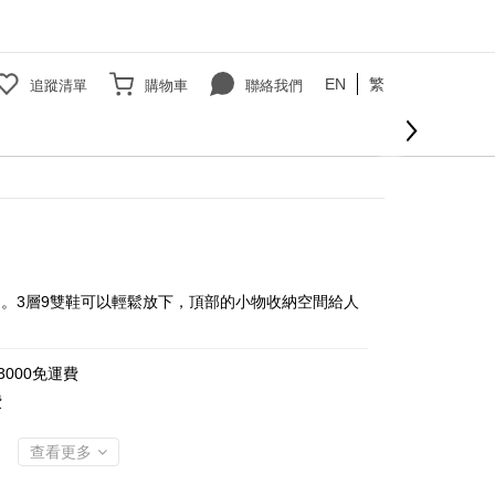
EN
繁
追蹤清單
購物車
聯絡我們
。3層9雙鞋可以輕鬆放下，頂部的小物收納空間給人
000免運費
費
查看更多